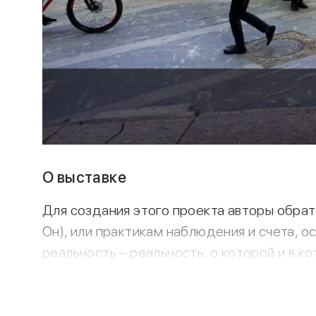
О выставке
Для создания этого проекта авторы обра
Он), или практикам наблюдения и счета,
реальность – реальность, о которой и в к
Андрей Монастырский в течение года фот
заборе, отделяющем область ремонтных ра