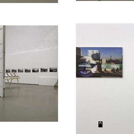
 который Монастырский, работая с фотографиями
ы полосы, тянущиеся от точки к
и», начатой еще в 1996 году. По словам автора, 
служат отсылками и к звездным констелляциям, 
вает меняющуюся реальность и уже год рисует 
в новой действительности уже не значат того, что
х рисунках, похожих на археологическую докуме
гадывается что-то знакомое, но все же ему не с
ты до нечитаемого.
в знаки, которые нам укажут на что-то, но расш
о шифра»¹. Остается смотреть на все, как в пер
 серии был проект группы «МишМаш» «Конструкт