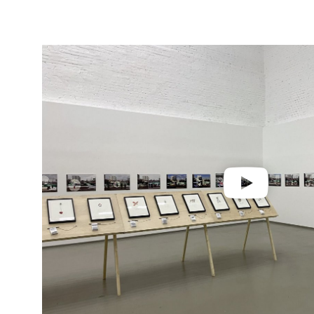
происходит, меняются детали, появляютс
спешат люди, иногда среди них оказывает
помощью фотошопа высвечивает отдельные
усложняет происходящее, добавляя к реа
значение: она находится по дороге к мес
видеодокументацию которой также можно
Здесь стоит вспомнить другую работу Ан
«Земляные работы («Мотив павлина и конд
белой пленке различные строительные про
художников источниками особого вдохно
оказывали определенное влияние на деяте
автор упоминает о возможной связи межд
Михаила Рошаля (строительство музея Дар
стройплощадкой дома – «кондора», главн