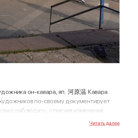
 художника он-кавара, яп. 河原温 Кавара
з художников по-своему документирует
только наблюдать, отмечая изменения.
Читать далее
 зону стройки у метро Сокольники. На
а стройплощадке время от времени что-то