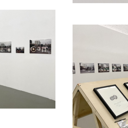
мира из разнородных элементов, наблюдаемых п
е Хидеоизма (от англ. hideous – отвратительный)
ых связей, абсурдных и «неправильных» сочета