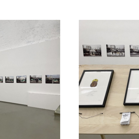
я новые супрематические формы бетонных объект
ся и сам художник. На этих, по сути, документа
 детали и области, создает акценты и точки вн
льности новые смыслы и слои. У стройплощадки 
ту проведения акции «Коллективных действий» «Т
 будет увидеть в пространстве выставки.
дрея Монастырского – серию фотографий «Земля
ора на экспозиционном знаковом поле г. Москвы
цессы, происходящие в городе, а в тексте указы
вения, или «инспираторами». По мнению Монаст
льность художников, которые жили и работали не
у особенностями изобразительной и концептуал
вина), а также Ильи Кабакова, мастерская кото
ого московского офиса компании «Лукойл» на С