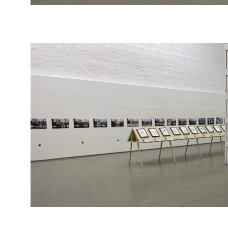
«Высвечивания» - не единственный прием,
поверх которых золотой краской начерчен
точке – продолжение серии «Золотые лини
определенными участками снимка-основы, 
даосским схемам из Книги перемен.
Маша Сумнина тоже по-своему запечатле
себя похожи». Так же, как слова, которые 
правильно понять их невозможно. На ярки
экспедиции - объекты, в которых смутно у
и были когда-то ясными, но теперь размы
- Мы ищем в сочетании и облике предмето
«каждая расшифровка - это создание новог
Одной из предтеч создания графической