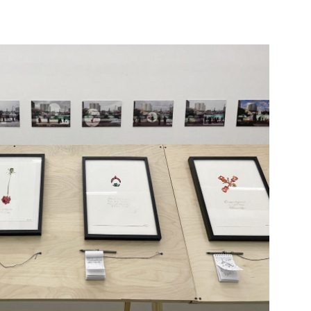
ов, опалубок, плит. Перед забором
льных фотографиях Монастырский с
имания и как будто еще больше
у «Сокольников» есть и еще одно особое
ри портрета» (2021),
ные работы» 1987 года и текст
»)». Автор документировал на черно-
вал, что они порой являются для
ырского, пейзажи стройплощадок
подалеку от этих зон. В частности,
ьной деятельности Никиты Алексеева и
рого находилась рядом со
ретенском бульваре.