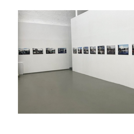
исследовавший вопрос создания картины 
«Конструктор» представлял собой развити
МишМаш и посвященного эстетике случайн
¹ Лоран Бине, «Седьмая функция языка»