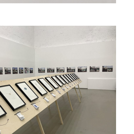
оследовательностей и связей. Визуально
, – направления, открытого группой
ний.