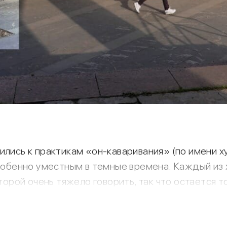
тились к практикам «он-каваривания» (по имени
 особенно уместным в темные времена. Каждый и
оторой очень тяжело говорить, так что остается 
ографировал одно и то же место — огороженную
бот от улицы, нарисован - опять же – забор; н