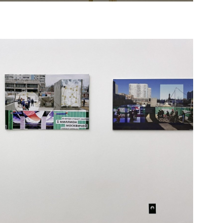
, использует в новом проекте. Кадры,
золотые рисунки, связанные с
и к картографическим обозначениям, и к
предметы, которые «перестали быть на
 они когда-то значили - и, следовательно,
нтацию какой-нибудь инопланетной
оответствует, и подписи, которые, может,
ифровать их не можем, потому что
вый раз.
ор для Дэвида Юма» (2019-2021),