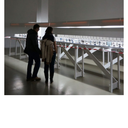
как изысканное украшение. С появлением
авангарда и после Октябрьской революции
русский фарфор превращается из предмета
роскоши в орудие пропаганды - агитфарфор.
В то время в производстве художественной
агитационной продукции приняли участие все
мэтры живописи и на фарфоре появились
абстрактные фигуры Кандинского, заводские
трубы Альтмана, и полу-иконописные, полу-
лубочные крестьянки Петрова-Водкина и
многое другое. Тонких балерин и золоченые
сервизы сменили фигурки рабочих и
крестьян, а на тарелках стали писать
революционные лозунги.
Дизайн и разработка