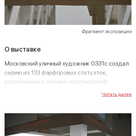
Фрагмент экспозиции
О выставке
Московский уличный художник 0331с создал
серию из 133 фарфоровых статуэток,
расписанных в технике подглазурной
росписи, воспроизводящих копию грубого
Читать далее
бетонного забора, которым опутана вся
территория современной России и стран
бывшего СНГ. В своей серии художник
передал реальные сюжеты, увиденные на