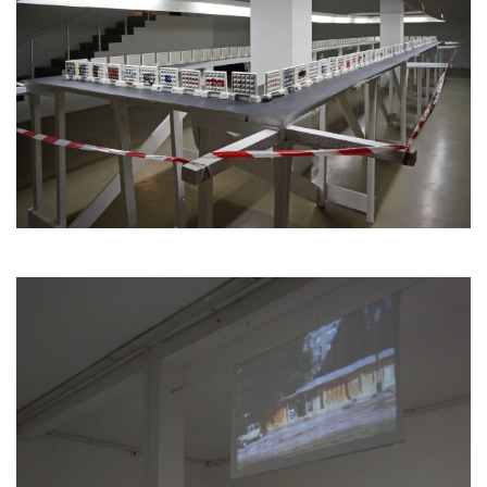
стенах и заборах. Это работы современных
уличных художников, граффити райтеров и
просто людей, которые используют стены
как холст, как способ передачи своих мыслей
или пропаганду чего-либо, а так же
результаты борьбы государственных
муниципальных служб с такого рода
художниками. Баффы (закрашенные надписи
или рисунки) оказались не менее
эстетически привлекательны, чем
осознанные рисунки и порой еще более
абсурдны.
В фарфоре с самого начала его Российской
истории был отражен аромат эпохи. В 18-19
веках он был доступен только аристократии,