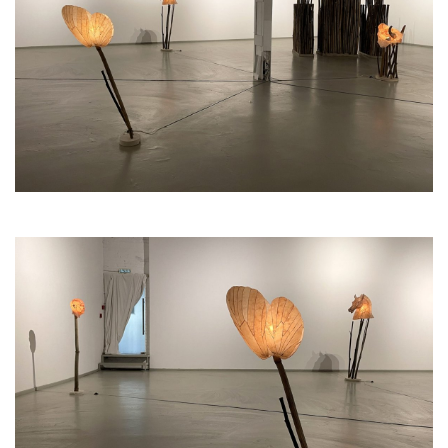
накапливались напряжение и страх, они
требовали выхода, и часто именно искусство
становилось тем, что приносило людям
разрядку через переживание катарсиса.
Подношения богам, ненасытным и жестоким
- таким, как ацтекский «освежеванный бог»
Ксипе Тотек - это всегда попытка усмирить
насилие, которое грозит разрушить
общество изнутри. Изделия из тонкой
псевдо-кожи чайного гриба становятся
своего рода обманками, современным
аналогом жертвоприношения, не требующим
кровопролития.