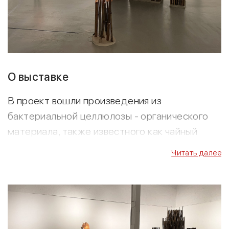
О выставке
В проект вошли произведения из
бактериальной целлюлозы - органического
материала, также известного как чайный
гриб.
Читать далее
По словам Алексея Булдакова, художника и
антрополога, древняя функция искусства
состоит в том, чтобы обманывать
внутривидовую агрессию. Когда в обществе