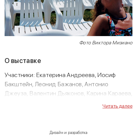
Фото Виктора Мизиано
О выставке
Участники: Екатерина Андреева, Иосиф
Бакштейн, Леонид Бажанов, Антонио
Джеуза, Валентин Дьяконов, Карина Караева,
Евгения Кикодзе, Виктор Мизиано, Дарья
Читать далее
Пархоменко, Виталий Пацуков, Ольга
Свиблова
Куратор: Антонио Джеуза
Дизайн и разработка