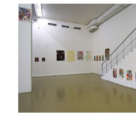
Берлинскую биеннале, прошедшую в 2018 
медиумом для множества авторов или при
знаменателем многих проектов – весьма 
случаях референции к конкретным ситуац
авторской позиции внутри определенных 
Риркритом Тираванией на 56-й Венецианс
Фирелей Баэс (58-я Венецианская и 10-я 
прошедший во Львове и Одессе и широко 
репрессиях в Украине 1930-40-х гг. или 
осмысляющие «психологический поворот» 
экологии отношений.
Графика Давида Тер-Оганьяна лишена подо
экзистенциального пафоса и лобовых прив
трактованы они «поверх серьезности», вн