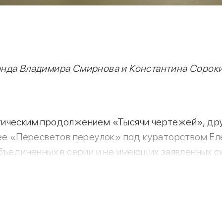
онда Владимира Смирнова и Константина Сорок
гическим продолжением «Тысячи чертежей», дру
ее «Пересветов переулок» под кураторством Елен
бъединенных в серии и не имеющих заявленных с
и в духе 1980-х гг, компьютерной графики и мем
пненный формат листов и техника – гуашь и акрил
атка в графике. Она регулярно экспонируется на