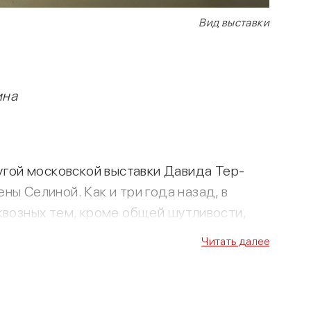
Вид выставки
ина
гой московской выставки Давида Тер-
ы Селиной. Как и три года назад, в
квозных тем, кроме общей шутливости,
ов из социальных сетей. От прежних работ
Читать далее
, – отчасти приближающая работы к
 крупных мировых выставках (10-ю