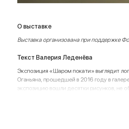
О выставке
Выставка организована при поддержке Ф
Текст Валерия Леденёва
Экспозиция «Шаром покати» выглядит ло
Оганьяна, прошедшей в 2016 году в галер
экспозицию вошли десятки рисунков, не о
графического анархизма на стыке анимаци
Тер-Оганьяна их отличает разве что укру
живописи.
Искусство последних лет не знает недост