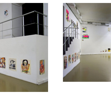
году, можно считать апологией этого медиума)
обретает статус такового, если вспомнить нед
условным, учитывая разнородность материала – 
иям социальной несправедливости и эксцессов 
социо-культурных нарративов и идентичностей. 
кой биеннале серию рисунков о демонстрациях в
Берлинская биеннале соответственно) о проблем
обсуждавшийся проект Никиты Кадана «(не)назв
работы Любайны Химид и Сары Хак, представленны
в искусстве с характерными разговорами об инд
бных «точек прицепа». В них не стоит искать п
язок к современности, которые в работах Давида
е правил логики и иногда – за пределами полит