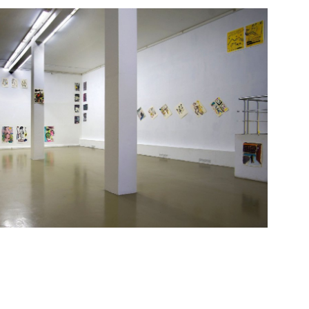
, продолжает оставаться основным
авние проекты Хаима Сокола. Общим
можно считать обязательные во многих
власти одновременно с эксплицированием
Вспомнить хотя бы представленную
 Тайланде, работы Отобонг Нканги и
ах постколониальной субъективности,
анные» с серией акварелей о массовых
е опять же в 2018 году в Берлине и
ивидуальных психических ресурсах и
рямой социальной критики,
, безусловно, присутствуют, но
корректности. В непрерывном «рисовании-