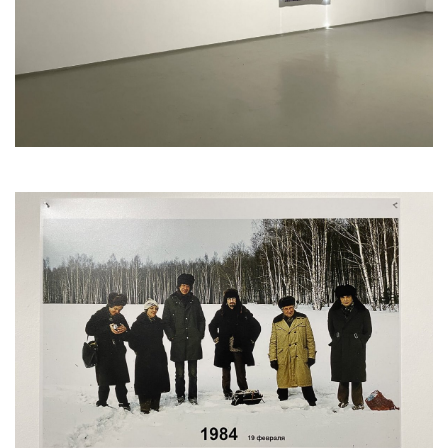
собой наблюдение за приближением двух
участников группы: подойдя к зрителям, они
вручили приглашенным бумажные
свидетельства, подтверждающие
присутствие на акции. Само событие акции
можно рассматривать как пространственно-
временное переживание (термин Никиты
Алексеева), и проект «Светает под ситцем»
также становится своего рода
пространством акции, в которой зритель
получает возможность поучаствовать или
воздержаться от участия.
В проект вошла документация акции 182.
ЛЕЧЬ – РЕЧЬ, состоявшаяся 12 сентября 2025
года и посвященная Никите Алексееву.