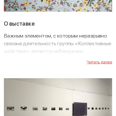
О выставке
Важным элементом, с которым неразрывно
связана деятельность группы «Коллективные
действия», является наблюдение:
наблюдение глазами приглашенных на место
Читать далее
проведения акции зрителей или уже
мысленное «наблюдение» постфактум, ради
которого события тщательно
документировались и документируются до
сих пор. Так, самая первая акция
«Коллективных действий», «Появление»,
состоявшаяся 13 марта 1976 г., представляла