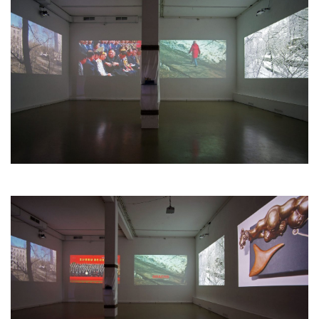
С 1989 года Монастырский снимает видео из
окон своей квартиры на улицы Цандера и
Кондратюка. К данному моменту таких
записей уже более 60 штук. Они и
составляют корпус видео повторов
формирующих собственный медиум. Друг от
друга эти повторы, конечно, отличаются: по
улице гуляли разные люди, происходили
какие-то обыденные события, но в целом мы
наблюдаем безыскусную жизнь обывателей,
не нарушаемую какими-то
экстраординарными происшествиями. И все
снято с одной точки, что увеличивает
монотонность видео картинки. В этот
видеоматериал Монастырский помещает