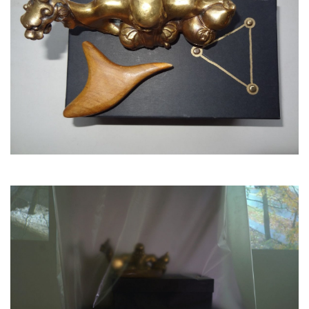
Повтор есть практически везде. Он работает
в поэзии, в музыке, в изобразительном и
современном искусствах. Например,
минимализм весь состоит из повторов.
Со второй половины ХХ века наиболее
радикальные художники отказались от
традиционных медиумов – от картины и
скульптуры. Медиум такие художники
делали свой собственный. И здесь повтор
является определяющим. Повторить нечто –
это утвердить искусством, максимально
освободить от прагматического
содержания, оторваться от «реальности».
Однако повтор это, так сказать, «пассивный»