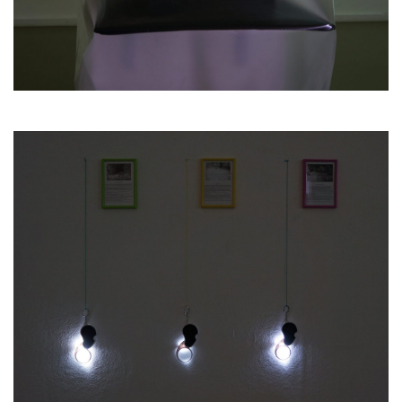
принцип в создании медиума.
Он необходим, но не всегда достаточен.
Второй важный принцип это, конечно,
различие. Различие появляется в любом
повторе как бы автоматически. Просто
потому, что абсолютный повтор невозможен.
Даже если мы полностью буквально до
микрона редуплицируем артефакт, он будет
занимать свое место в пространстве, а,
значит, будет отличаться по своему
месторасположению (своему «контексту»).
Различие можно создавать специально, так
сказать, сознательно. В истории искусства
ХХ века были художественные направления,