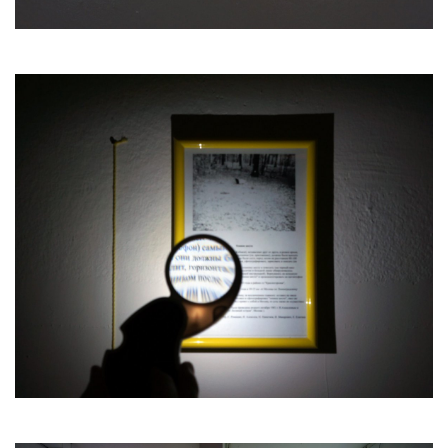
которые строились целиком из различий, где
повтор был запрещен, например
додекафоническая музыка или американский
абстрактный экспрессионизм. По большей
части реципиентом (особенно
непродвинутым) они воспринимаются как
хаос, мазня.
В современных работах эти два принципа
совмещаются вместе: на повторы
специально накладывается различие, таким
образом, достигается аппариционный
эффект, если воспользоваться адорнианской
терминологией. Эффект «чудесного
явления».