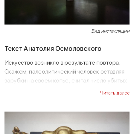
Вид инсталляции
Текст Анатолия Осмоловского
Искусство возникло в результате повтора.
Скажем, палеолитический человек оставляя
зарубки на своем копье, считал число убитых
им бизонов. Искусство возникло в тот
Читать далее
момент, когда он в часы скуки повторил их
еще раз без какого-либо прагматического
смысла. Так получился орнамент.
Принцип повтора для искусства регулятивен.