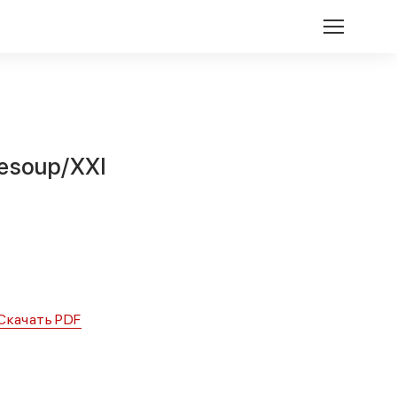
esoup/XXI
Скачать PDF